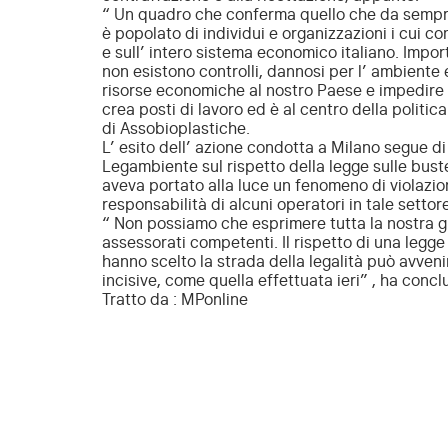
“ Un quadro che conferma quello che da sempre
è popolato di individui e organizzazioni i cui c
e sull’ intero sistema economico italiano. Import
non esistono controlli, dannosi per l’ ambiente e
risorse economiche al nostro Paese e impedire l
crea posti di lavoro ed è al centro della politi
di Assobioplastiche.
L’ esito dell’ azione condotta a Milano segue d
Legambiente sul rispetto della legge sulle bust
aveva portato alla luce un fenomeno di violazio
responsabilità di alcuni operatori in tale settore
“ Non possiamo che esprimere tutta la nostra gra
assessorati competenti. Il rispetto di una legge 
hanno scelto la strada della legalità può avveni
incisive, come quella effettuata ieri” , ha concl
Tratto da : MPonline