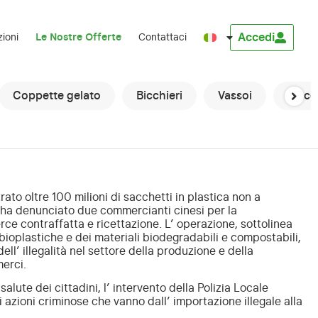
Accedi
zioni
Le Nostre Offerte
Contattaci
Coppette gelato
Bicchieri
Vassoi
Macch
rato oltre 100 milioni di sacchetti in plastica non a
e ha denunciato due commercianti cinesi per la
rce contraffatta e ricettazione. L’ operazione, sottolinea
 bioplastiche e dei materiali biodegradabili e compostabili,
ell’ illegalità nel settore della produzione e della
erci.
lute dei cittadini, l’ intervento della Polizia Locale
 azioni criminose che vanno dall’ importazione illegale alla