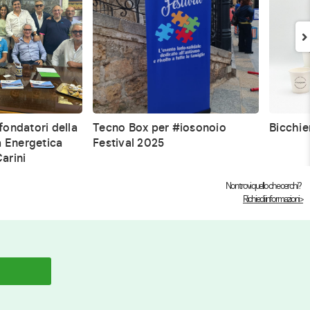
fondatori della
Tecno Box per #iosonoio
Bicchie
 Energetica
Festival 2025
arini
Non trovi quello che cerchi?
Richiedi informazioni >