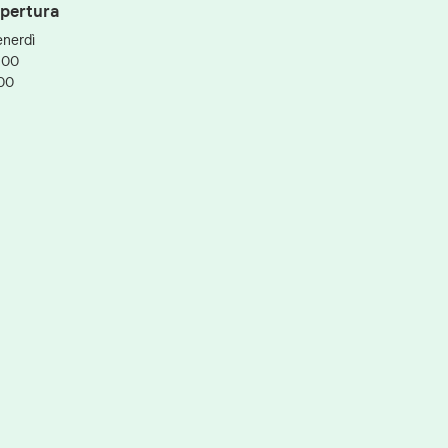
apertura
enerdì
:00
:00