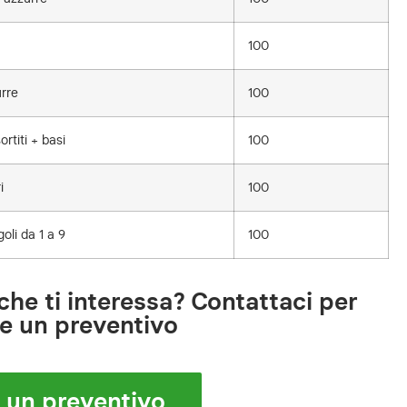
100
rre
100
rtiti + basi
100
i
100
oli da 1 a 9
100
che ti interessa? Contattaci per
re un preventivo
i un preventivo