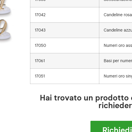
17042
Candeline rosa
17043
Candeline azzu
17050
Numeri oro asso
17061
Basi per numer
17051
Numeri oro sing
Hai trovato un prodotto 
richiede
Richied