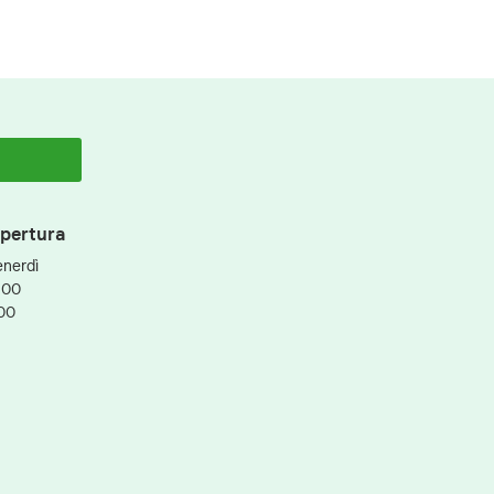
apertura
enerdì
:00
:00