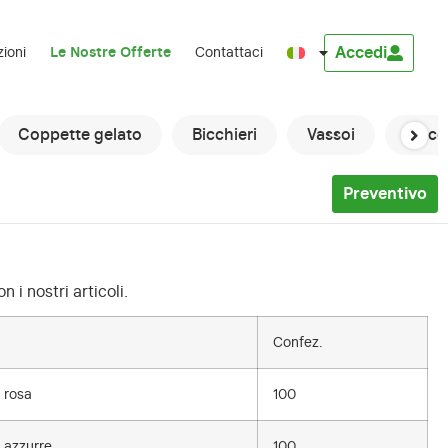
Accedi
zioni
Le Nostre Offerte
Contattaci
Coppette gelato
Bicchieri
Vassoi
Macch
Preventivo
 i nostri articoli.
Confez.
 rosa
100
 azzurre
100