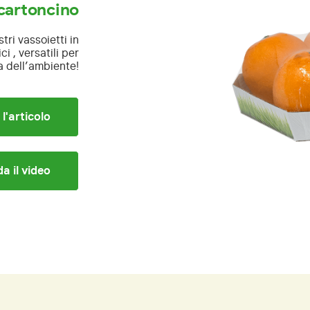
cartoncino
tri vassoietti in
i , versatili per
ia dell’ambiente!
 l'articolo
a il video