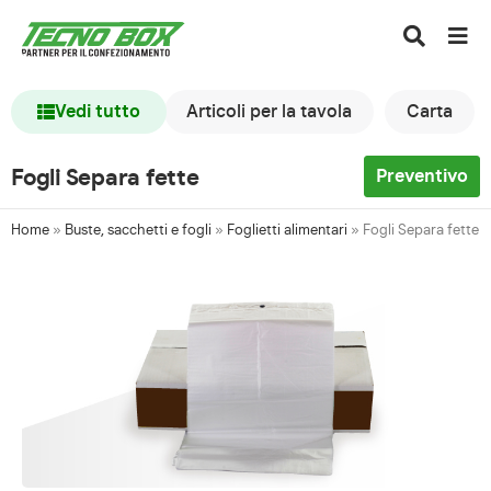
Vedi tutto
Articoli per la tavola
Carta
Fogli Separa fette
Preventivo
Home
»
Buste, sacchetti e fogli
»
Foglietti alimentari
»
Fogli Separa fette