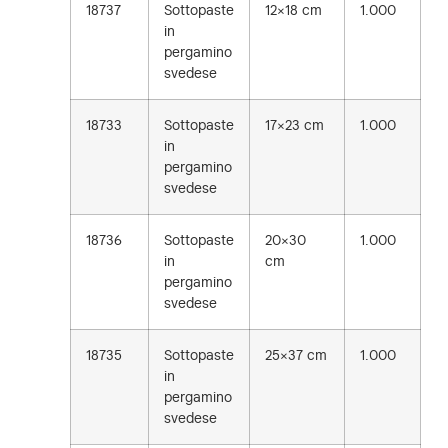
18737
Sottopaste
12×18 cm
1.000
in
pergamino
svedese
18733
Sottopaste
17×23 cm
1.000
in
pergamino
svedese
18736
Sottopaste
20×30
1.000
in
cm
pergamino
svedese
18735
Sottopaste
25×37 cm
1.000
in
pergamino
svedese