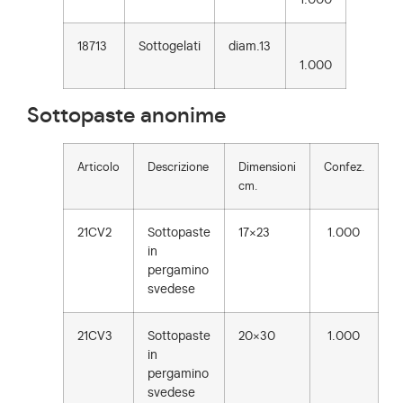
18713
Sottogelati
diam.13
1.000
Sottopaste anonime
Articolo
Descrizione
Dimensioni
Confez.
cm.
21CV2
Sottopaste
17×23
1.000
in
pergamino
svedese
21CV3
Sottopaste
20×30
1.000
in
pergamino
svedese