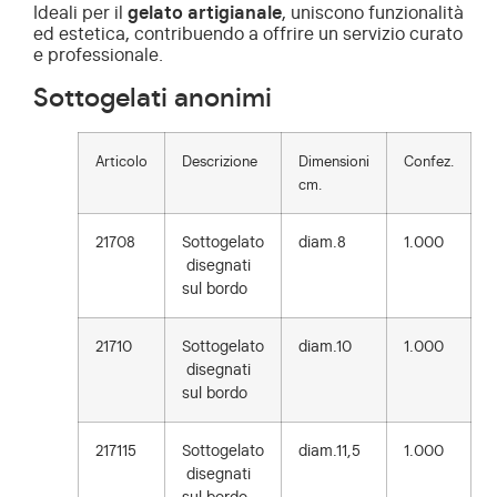
Ideali per il
gelato artigianale
, uniscono funzionalità
ed estetica, contribuendo a offrire un servizio curato
e professionale.
Sottogelati anonimi
Articolo
Descrizione
Dimensioni
Confez.
cm.
21708
Sottogelato
diam.8
1.000
disegnati
sul bordo
21710
Sottogelato
diam.10
1.000
disegnati
sul bordo
217115
Sottogelato
diam.11,5
1.000
disegnati