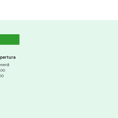
apertura
enerdì
:00
:00