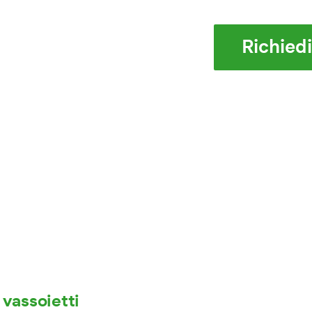
Richied
 vassoietti