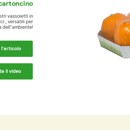
 cartoncino
tri vassoietti in
i , versatili per
ia dell’ambiente!
 l'articolo
a il video