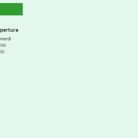
apertura
enerdì
:00
:00