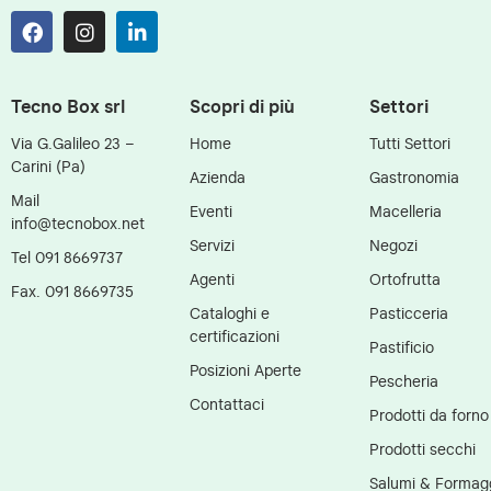
Tecno Box srl
Scopri di più
Settori
Via G.Galileo 23 –
Home
Tutti Settori
Carini (Pa)
Azienda
Gastronomia
Mail
Eventi
Macelleria
info@tecnobox.net
Servizi
Negozi
Tel 091 8669737
Agenti
Ortofrutta
Fax. 091 8669735
Cataloghi e
Pasticceria
certificazioni
Pastificio
Posizioni Aperte
Pescheria
Contattaci
Prodotti da forno
Prodotti secchi
Salumi & Formag