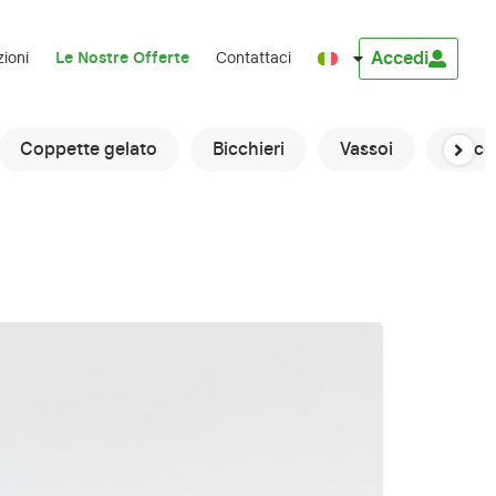
Accedi
zioni
Le Nostre Offerte
Contattaci
Coppette gelato
Bicchieri
Vassoi
Macch