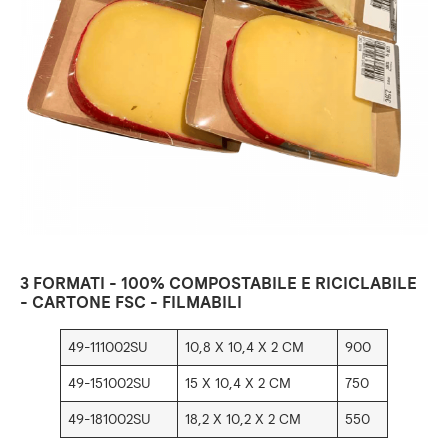
3 FORMATI - 100% COMPOSTABILE E RICICLABILE
- CARTONE FSC - FILMABILI
49-111002SU
10,8 X 10,4 X 2 CM
900
49-151002SU
15 X 10,4 X 2 CM
750
49-181002SU
18,2 X 10,2 X 2 CM
550