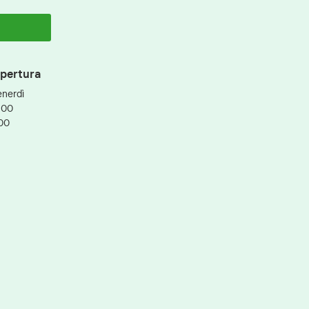
apertura
enerdì
:00
:00