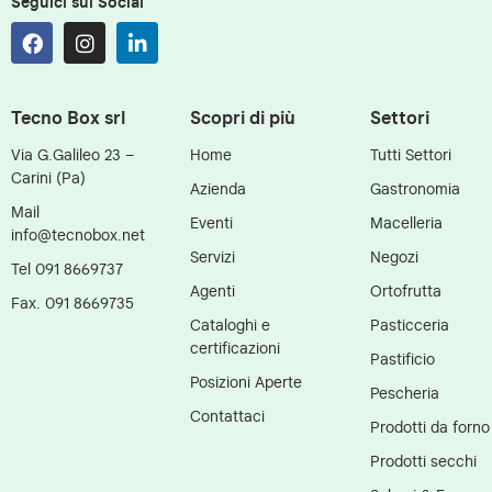
Seguici sui Social
Tecno Box srl
Scopri di più
Settori
Via G.Galileo 23 –
Home
Tutti Settori
Carini (Pa)
Azienda
Gastronomia
Mail
Eventi
Macelleria
info@tecnobox.net
Servizi
Negozi
Tel 091 8669737
Agenti
Ortofrutta
Fax. 091 8669735
Cataloghi e
Pasticceria
certificazioni
Pastificio
Posizioni Aperte
Pescheria
Contattaci
Prodotti da forno
Prodotti secchi