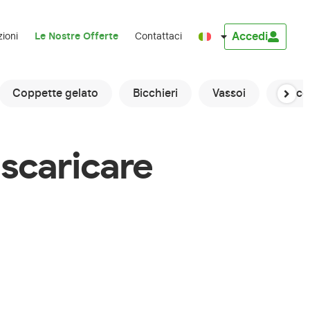
Accedi
zioni
Le Nostre Offerte
Contattaci
Coppette gelato
Bicchieri
Vassoi
Macch
 scaricare